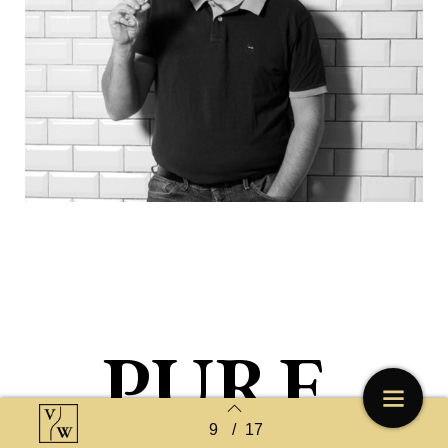
PURE,
9
/
17
Terug naar overzicht